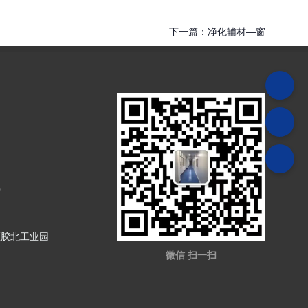
下一篇：
净化辅材—窗
0
区胶北工业园
微信 扫一扫