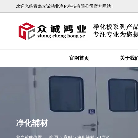
欢迎光临青岛众诚鸿业净化科技有限公司官方网站！
官网首页
关于我
净化辅材
您当前的位置 ： 首 页
>
案例
>
净化辅材
>
T字铝