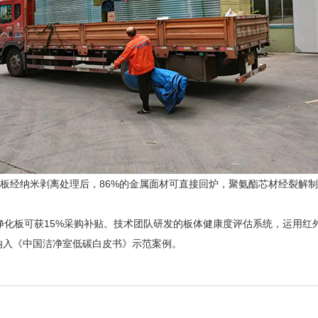
旧板经纳米剥离处理后，86%的金属面材可直接回炉，聚氨酯芯材经裂解
净化板可获15%采购补贴。技术团队研发的板体健康度评估系统，运用
纳入《中国洁净室低碳白皮书》示范案例。